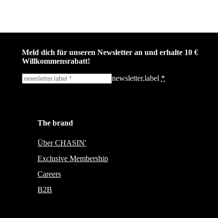
Meld dich für unseren Newsletter an und erhalte 10 €
Willkommensrabatt!
newsletter.label
*
Ich melde mich an!
The brand
Bleib auf dem Laufenden über die neuesten Nachrichten, Kampagnen u
Aktionen. Wir geben deine E-Mail-Adresse nicht weiter und versenden 
Spam.
Über CHASIN'
Exclusive Membership
Careers
B2B