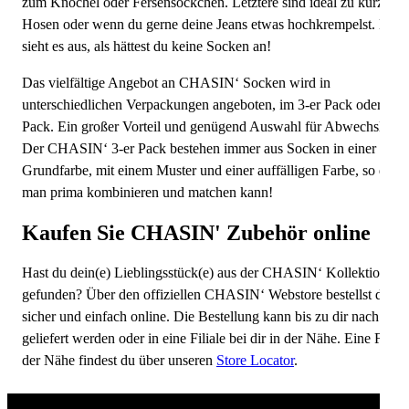
zum Knöchel oder Fersensöckchen. Letztere sind ideal zu kurzen
Hosen oder wenn du gerne deine Jeans etwas hochkrempelst. Dan
sieht es aus, als hättest du keine Socken an!
Das vielfältige Angebot an CHASIN‘ Socken wird in
unterschiedlichen Verpackungen angeboten, im 3-er Pack oder im 2
Pack. Ein großer Vorteil und genügend Auswahl für Abwechslung.
Der CHASIN‘ 3-er Pack bestehen immer aus Socken in einer
Grundfarbe, mit einem Muster und einer auffälligen Farbe, so dass
man prima kombinieren und matchen kann!
Kaufen Sie CHASIN' Zubehör online
Hast du dein(e) Lieblingsstück(e) aus der CHASIN‘ Kollektion
gefunden? Über den offiziellen CHASIN‘ Webstore bestellst du sie
sicher und einfach online. Die Bestellung kann bis zu dir nach Hau
geliefert werden oder in eine Filiale bei dir in der Nähe. Eine Filiale
der Nähe findest du über unseren
Store Locator
.