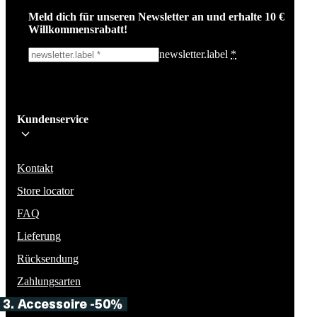
Meld dich für unseren Newsletter an und erhalte 10 €
Willkommensrabatt!
newsletter.label
*
Ich melde mich an!
Kundenservice
Bleib auf dem Laufenden über die neuesten Nachrichten, Kampagnen un
Aktionen. Wir geben deine E-Mail-Adresse nicht weiter und versenden k
Spam.
Kontakt
Store locator
FAQ
Lieferung
Rücksendung
Zahlungsarten
Exclusive Membership