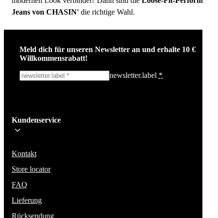
modernen Look verbindet? Dann sind die
Loose-Fit-Performance
Jeans von CHASIN'
die richtige Wahl.
Meld dich für unseren Newsletter an und erhalte 10 €
Willkommensrabatt!
newsletter.label
*
Ich melde mich an!
Kundenservice
Bleib auf dem Laufenden über die neuesten Nachrichten, Kampagnen un
Aktionen. Wir geben deine E-Mail-Adresse nicht weiter und versenden k
Spam.
Kontakt
Store locator
FAQ
Lieferung
Rücksendung