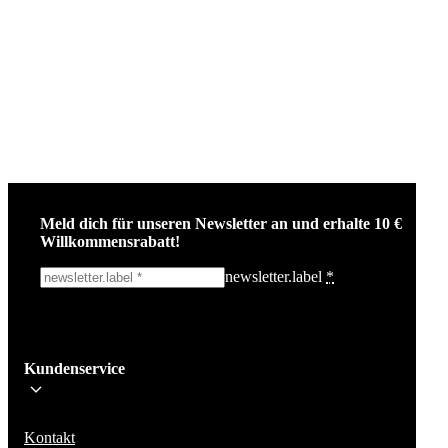
Meld dich für unseren Newsletter an und erhalte 10 €
Willkommensrabatt!
newsletter.label
*
Ich melde mich an!
Kundenservice
Bleib auf dem Laufenden über die neuesten Nachrichten, Kampagnen un
Aktionen. Wir geben deine E-Mail-Adresse nicht weiter und versenden k
Spam.
Kontakt