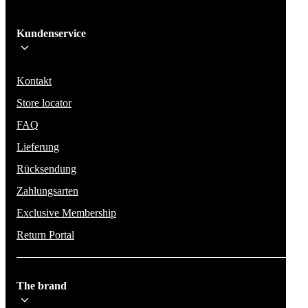
Ich melde mich an!
Kundenservice
Bleib auf dem Laufenden über die neuesten Nachrichten, Kampagnen un
Aktionen. Wir geben deine E-Mail-Adresse nicht weiter und versenden k
Spam.
Kontakt
Store locator
FAQ
Lieferung
Rücksendung
Zahlungsarten
Exclusive Membership
Return Portal
The brand