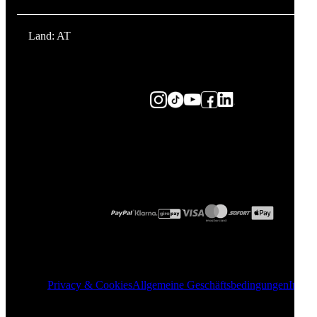
Land: AT
Privacy & Cookies
Allgemeine Geschäftsbedingungen
Impre