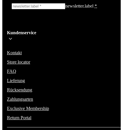
newsletter.label
*
Ich melde mich an!
Kundenservice
Bleib auf dem Laufenden über die neuesten Nachrichten, Kampagnen un
Aktionen. Wir geben deine E-Mail-Adresse nicht weiter und versenden k
Spam.
Kontakt
Store locator
FAQ
Lieferung
Rücksendung
Zahlungsarten
Exclusive Membership
Return Portal