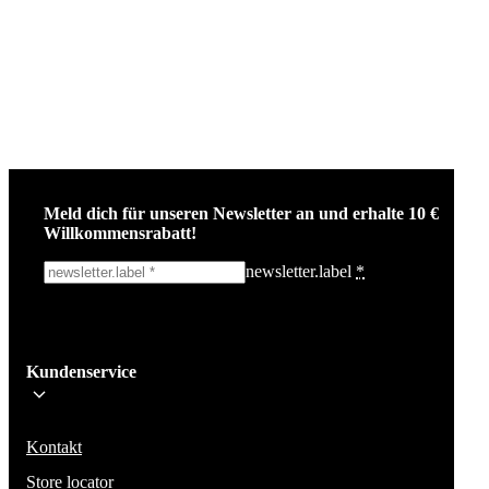
Meld dich für unseren Newsletter an und erhalte 10 €
Willkommensrabatt!
newsletter.label
*
Ich melde mich an!
Kundenservice
Bleib auf dem Laufenden über die neuesten Nachrichten, Kampagnen un
Aktionen. Wir geben deine E-Mail-Adresse nicht weiter und versenden k
Spam.
Kontakt
Store locator