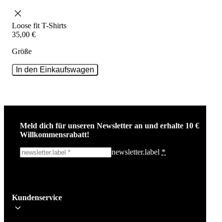
Loose fit
T-Shirts
35
,
00
€
Größe
In den Einkaufswagen
Meld dich für unseren Newsletter an und erhalte 10 €
Willkommensrabatt!
newsletter.label
*
Ich melde mich an!
Kundenservice
Bleib auf dem Laufenden über die neuesten Nachrichten, Kampagnen un
Aktionen. Wir geben deine E-Mail-Adresse nicht weiter und versenden k
Spam.