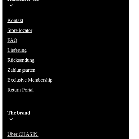
Bleib auf dem Laufenden über die neuesten Nachrichten, Kampagnen un
Aktionen. Wir geben deine E-Mail-Adresse nicht weiter und versenden k
Spam.
Kontakt
Store locator
FAQ
Lieferung
Rücksendung
Zahlungsarten
Exclusive Membership
Return Portal
The brand
Über CHASIN'