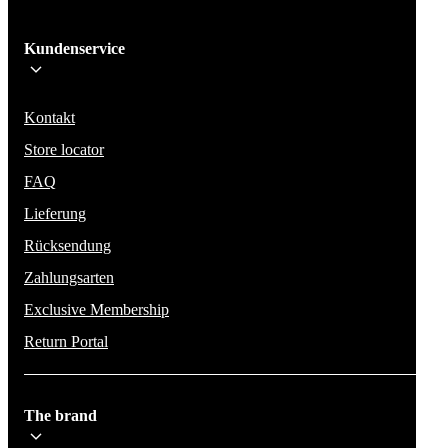
Ich melde mich an!
Kundenservice
Bleib auf dem Laufenden über die neuesten Nachrichten, Kampagnen un
Aktionen. Wir geben deine E-Mail-Adresse nicht weiter und versenden k
Spam.
Kontakt
Store locator
FAQ
Lieferung
Rücksendung
Zahlungsarten
Exclusive Membership
Return Portal
The brand