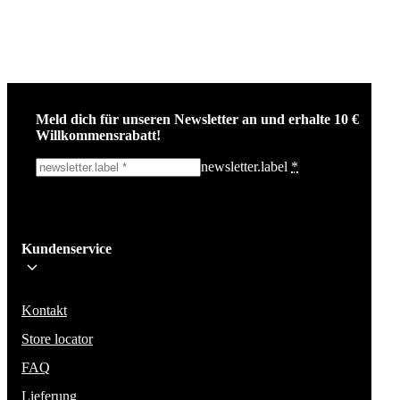
Meld dich für unseren Newsletter an und erhalte 10 €
Willkommensrabatt!
newsletter.label
*
Ich melde mich an!
Kundenservice
Bleib auf dem Laufenden über die neuesten Nachrichten, Kampagnen un
Aktionen. Wir geben deine E-Mail-Adresse nicht weiter und versenden k
Spam.
Kontakt
Store locator
FAQ
Lieferung