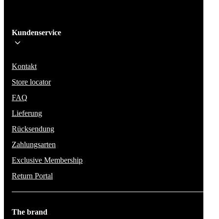
Ich melde mich an!
Kundenservice
Bleib auf dem Laufenden über die neuesten Nachrichten, Kampagnen un
Aktionen. Wir geben deine E-Mail-Adresse nicht weiter und versenden k
Spam.
Kontakt
Store locator
FAQ
Lieferung
Rücksendung
Zahlungsarten
Exclusive Membership
Return Portal
The brand