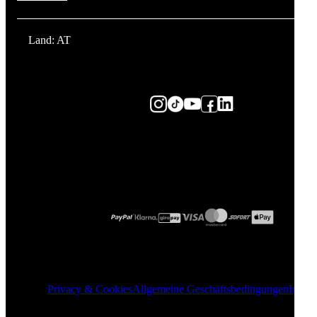
Land: AT
Privacy & Cookies
Allgemeine Geschäftsbedingungen
Impre