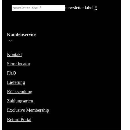
newsletter.label
*
Ich melde mich an!
Kundenservice
Bleib auf dem Laufenden über die neuesten Nachrichten, Kampagnen un
Aktionen. Wir geben deine E-Mail-Adresse nicht weiter und versenden k
Spam.
Kontakt
Store locator
FAQ
Lieferung
Rücksendung
Zahlungsarten
Exclusive Membership
Return Portal