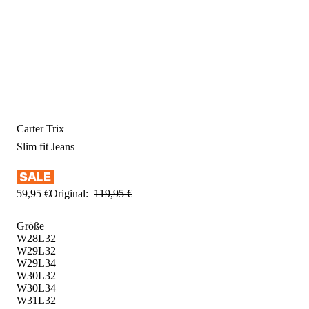
Carter Trix
Slim fit
Jeans
59
,
95
€
Original:
119
,
95
€
Größe
W28L32
W29L32
W29L34
W30L32
W30L34
W31L32