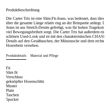
Produktbeschreibung
Die Carter Trix ist eine Slim-Fit-Jeans, was bedeutet, dass diese Ho
über die gesamte Länge relativ eng an der Beinpartie anliegt. Diese
Jeans ist aus Stretch-Denim gefertigt, was für hohen Tragekomfort
viel Bewegungsfreiheit sorgt. Die Carter Trix hat außerdem einem
schönen Used-Look und ist mit den charakteristischen CHASIN'-
Details auf den Gesäßtaschen, der Münztasche und dem rechten
Hosenbein versehen.
Produktdetails
Material und Pflege
Fit
Slim fit
Verschluss
geknöpfter Hosenschlitz
Muster
Plain
Taschen
5pocket