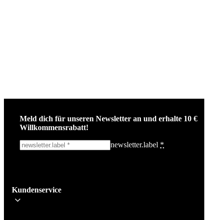
Meld dich für unseren Newsletter an und erhalte 10 €
Willkommensrabatt!
newsletter.label
*
Ich melde mich an!
Kundenservice
Bleib auf dem Laufenden über die neuesten Nachrichten, Kampagnen un
Aktionen. Wir geben deine E-Mail-Adresse nicht weiter und versenden k
Spam.