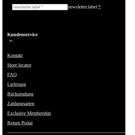
newsletter.label
*
Ich melde mich an!
Kundenservice
Bleib auf dem Laufenden über die neuesten Nachrichten, Kampagnen un
Aktionen. Wir geben deine E-Mail-Adresse nicht weiter und versenden k
Spam.
Kontakt
Store locator
FAQ
Lieferung
Rücksendung
Zahlungsarten
Exclusive Membership
Return Portal