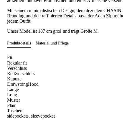
außerdem mit zwei Fronttaschen und einer Armlasche versehen.
Mit seinem minimalistischen Design, dem dezenten CHASIN'-
Branding und den raffinierten Details passt der Adan Zip mühelos 
jedem Outfit.
Unser Model ist 187 cm groß und trägt Größe M.
Produktdetails
Material und Pflege
Fit
Regular fit
Verschluss
Reißverschluss
Kapuze
DrawstringHood
Länge
Long
Muster
Plain
Taschen
sidepockets, sleevepocket