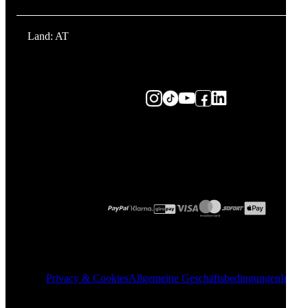
Land: AT
Privacy & Cookies
Allgemeine Geschäftsbedingungen
Impre