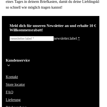
eines Tages in deinem Briefkasten, damit du deine Lieblingskleidu
so schnell wie möglich tragen kannst!
Meld dich für unseren Newsletter an und erhalte 10 €
Willkommensrabatt!
newsletter.label
*
Ich melde mich an!
Kundenservice
Bleib auf dem Laufenden über die neuesten Nachrichten, Kampagnen un
Aktionen. Wir geben deine E-Mail-Adresse nicht weiter und versenden k
Spam.
Kontakt
Store locator
FAQ
Lieferung